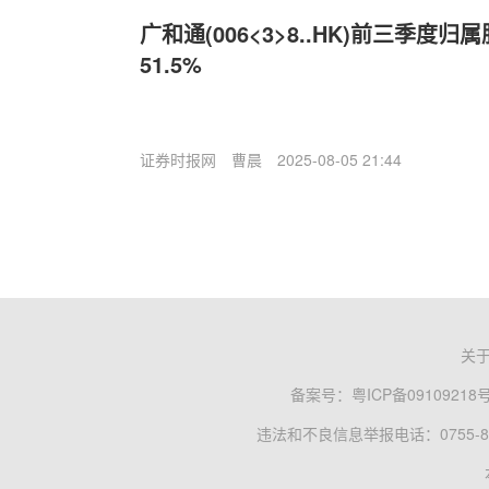
广和通(006<3>8..HK)前三季度
51.5%
证券时报网
曹晨
2025-08-05 21:44
关
备案号：
粤ICP备09109218
违法和不良信息举报电话：0755-83