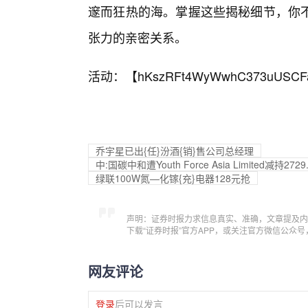
邃而狂热的海。掌握这些揭秘细节，你
张力的亲密关系。
活动：【
hKszRFt4WyWwhC373uUSCF
乔宇星已出{任}汾酒{销}售公司总经理
中:国碳中和遭Youth Force Asia Limited减持2
绿联100W氮—化镓{充}电器128元抢
声明：证券时报力求信息真实、准确，文章提及内
下载“证券时报”官方APP，或关注官方微信公众
网友评论
登录
后可以发言