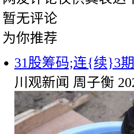
暂无评论
为你推荐
31股筹码;连{续}3
川观新闻
周子衡
20