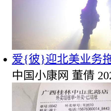
爱{彼}迎北美业务
中国小康网
董倩
20