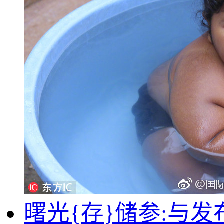
曙光{存}储参:与