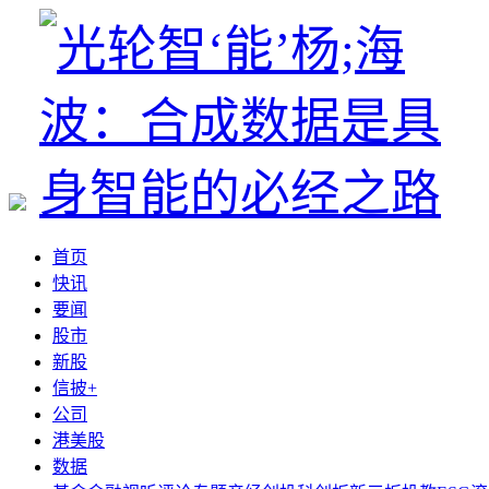
首页
快讯
要闻
股市
新股
信披+
公司
港美股
数据