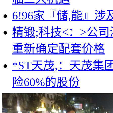
6!96家『储,能』
精锻;科技<：>公
重新确定配套价格
*ST天茂,：天茂
险60%的股份