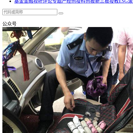
基金
金融
视听
评论
专题
产经
创投
科创板
新三板
投教
ESG
滚
公众号