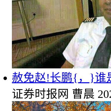
赦免赵!长鹏{，}
证券时报网
曹晨
20