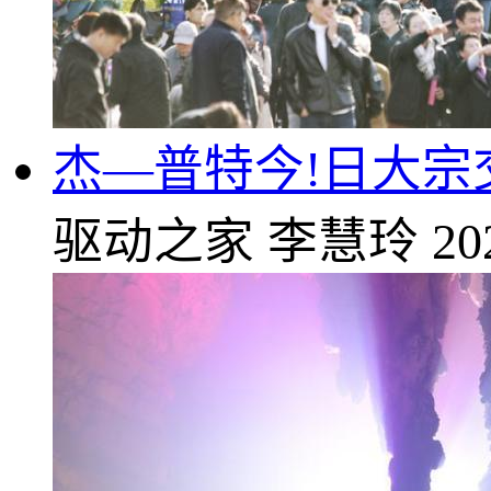
杰—普特今!日大宗交
驱动之家
李慧玲
20